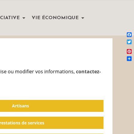
CIATIVE
VIE ÉCONOMIQUE
Fa
Twi
Pin
Pa
rise ou modifier vos informations,
contactez-
Artisans
restations de services