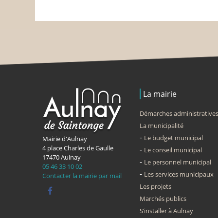
La mairie
Démarches administrative
La municipalité
Le budget municipal
Mairie d'Aulnay
4 place Charles de Gaulle
Le conseil municipal
17470
Aulnay
Le personnel municipal
05 46 33 10 02
Les services municipaux
Contacter la mairie par mail
Les projets
Marchés publics
S’installer à Aulnay