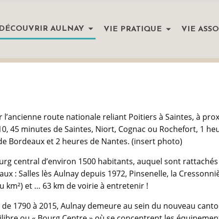
DÉCOUVRIR AULNAY
VIE PRATIQUE
VIE ASSO
l’ancienne route nationale reliant Poitiers à Saintes, à pro
0, 45 minutes de Saintes, Niort, Cognac ou Rochefort, 1 he
0 de Bordeaux et 2 heures de Nantes. (insert photo)
g central d’environ 1500 habitants, auquel sont rattachés
ux : Salles lès Aulnay depuis 1972, Pinsenelle, la Cressonni
au km²) et … 63 km de voirie à entretenir !
ts de 1790 à 2015, Aulnay demeure au sein du nouveau cant
ilibre ou « Bourg Centre » où se concentrent les équipement