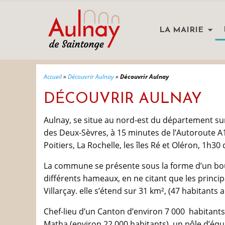
LA MAIRIE
Accueil
»
Découvrir Aulnay
»
Découvrir Aulnay
DÉCOUVRIR AULNAY
Aulnay, se situe au nord-est du département sur 
des Deux-Sèvres, à 15 minutes de l’Autoroute A1
Poitiers, La Rochelle, les îles Ré et Oléron, 1h3
La commune se présente sous la forme d’un bour
différents hameaux, en ne citant que les principa
Villarçay. elle s’étend sur 31 km², (47 habitants 
Chef-lieu d’un Canton d’environ 7 000 habitan
Matha (environ 22 000 habitants), un pôle d’équ