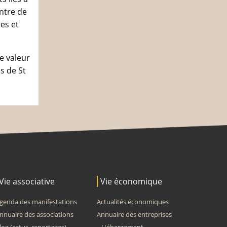
entre de
ces et
e valeur
s de St
Vie associative
Vie économique
genda des manifestations
Actualités économiques
nnuaire des associations
Annuaire des entreprises