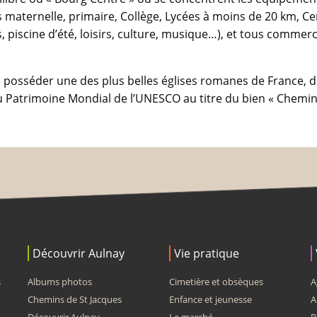
es maternelle, primaire, Collège, Lycées à moins de 20 km, C
, piscine d’été, loisirs, culture, musique…), et tous commer
de posséder une des plus belles églises romanes de France, d
e du Patrimoine Mondial de l’UNESCO au titre du bien « Chemin
Découvrir Aulnay
Vie pratique
s
Albums photos
Cimetière et obsèques
A
Chemins de St Jacques
Enfance et jeunesse
A