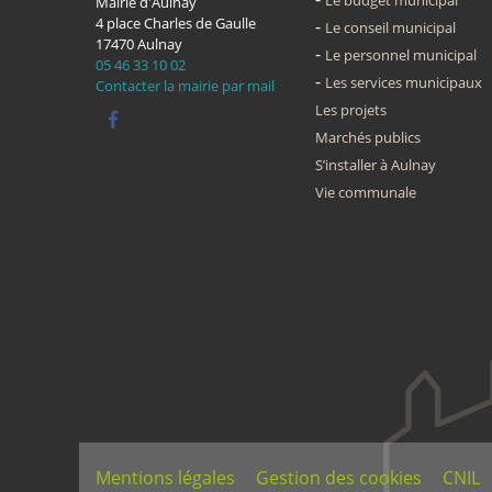
Le budget municipal
Mairie d'Aulnay
4 place Charles de Gaulle
Le conseil municipal
17470
Aulnay
Le personnel municipal
05 46 33 10 02
Les services municipaux
Contacter la mairie par mail
Les projets
Marchés publics
S’installer à Aulnay
Vie communale
Mentions légales
Gestion des cookies
CNIL