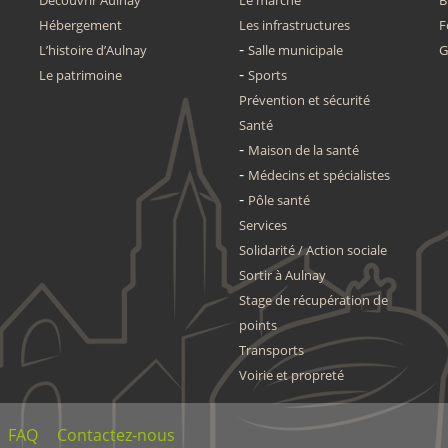
Découvrir Aulnay
Le marché
B
Hébergement
Les infrastructures
F
L’histoire d’Aulnay
Salle municipale
G
Le patrimoine
Sports
Prévention et sécurité
Santé
Maison de la santé
Médecins et spécialistes
Pôle santé
Services
Solidarité / Action sociale
Sortir à Aulnay
Stage de récupération de
points
Transports
Voirie et propreté
FAQ
Contactez-nous